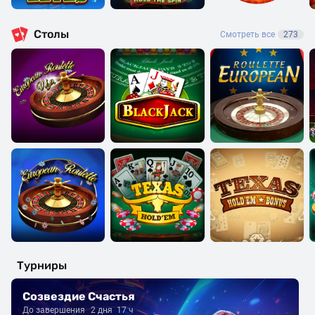
Столы
Смотреть все
273
Турниры
Созвездие Счастья
До завершения
2 дня 17 ч