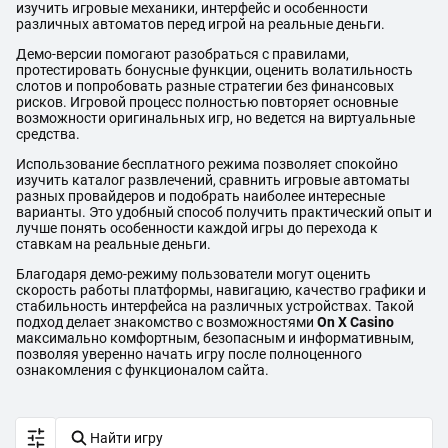
изучить игровые механики, интерфейс и особенности
различных автоматов перед игрой на реальные деньги.
Демо-версии помогают разобраться с правилами,
протестировать бонусные функции, оценить волатильность
слотов и попробовать разные стратегии без финансовых
рисков. Игровой процесс полностью повторяет основные
возможности оригинальных игр, но ведется на виртуальные
средства.
Использование бесплатного режима позволяет спокойно
изучить каталог развлечений, сравнить игровые автоматы
разных провайдеров и подобрать наиболее интересные
варианты. Это удобный способ получить практический опыт и
лучше понять особенности каждой игры до перехода к
ставкам на реальные деньги.
Благодаря демо-режиму пользователи могут оценить
скорость работы платформы, навигацию, качество графики и
стабильность интерфейса на различных устройствах. Такой
подход делает знакомство с возможностями
On X Casino
максимально комфортным, безопасным и информативным,
позволяя уверенно начать игру после полноценного
ознакомления с функционалом сайта.