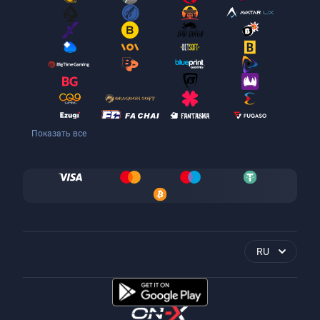
Политика конфиденциальности
Мобильное приложение
FAQ
Политика возврата
Ответственная игра
Борьба с отмыванием денег
Показать все
RU