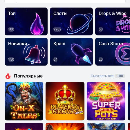
Топ
Слоты
Drops & Wins
100
9909
50
Новинки
Краш
Cash Storm
150
64
20
Популярные
Смотреть все
100