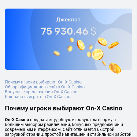
Джекпот
75 930.46
$
Почему игроки выбирают On-X Casino
Обзор официального сайта On-X Casino
Бонусные предложения On-X Casino
Как начать играть в On-X Casino
Почему игроки выбирают On-X Casino
On-X Casino
предлагает удобную игровую платформу с
большим выбором развлечений, бонусных предложений и
современным интерфейсом. Сайт отличается быстрой
загрузкой страниц, простой навигацией и стабильной работой