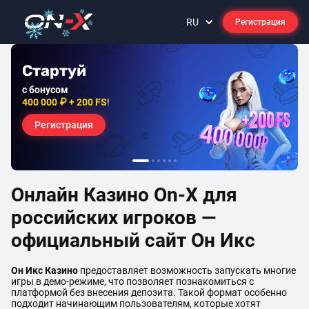
RU
Регистрация
Стартуй
с бонусом
400 000 ₽ + 200 FS
!
Регистрация
Онлайн Казино On-X для
российских игроков —
официальный сайт Он Икс
Он Икс Казино
предоставляет возможность запускать многие
игры в демо-режиме, что позволяет познакомиться с
платформой без внесения депозита. Такой формат особенно
подходит начинающим пользователям, которые хотят