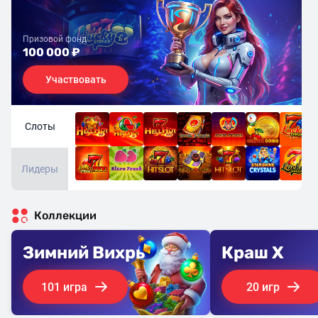
Призовой фонд
100 000
₽
Участвовать
Слоты
Лидеры
Коллекции
Зимний Вихрь
Краш Х
101 игра
20 игр