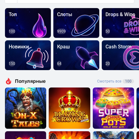
Топ
Слоты
Drops & Wins
100
9909
50
Новинки
Краш
Cash Storm
150
64
20
Популярные
Смотреть все
100