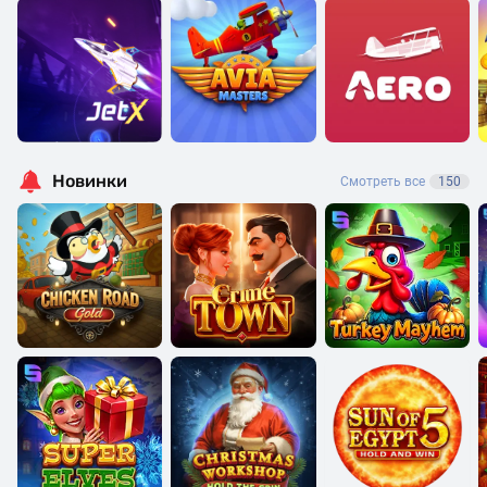
Новинки
Смотреть все
150