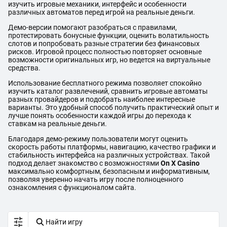
изучить игровые механики, интерфейс и особенности
различных автоматов перед игрой на реальные деньги.
Демо-версии помогают разобраться с правилами,
протестировать бонусные функции, оценить волатильность
слотов и попробовать разные стратегии без финансовых
рисков. Игровой процесс полностью повторяет основные
возможности оригинальных игр, но ведется на виртуальные
средства.
Использование бесплатного режима позволяет спокойно
изучить каталог развлечений, сравнить игровые автоматы
разных провайдеров и подобрать наиболее интересные
варианты. Это удобный способ получить практический опыт и
лучше понять особенности каждой игры до перехода к
ставкам на реальные деньги.
Благодаря демо-режиму пользователи могут оценить
скорость работы платформы, навигацию, качество графики и
стабильность интерфейса на различных устройствах. Такой
подход делает знакомство с возможностями
On X Casino
максимально комфортным, безопасным и информативным,
позволяя уверенно начать игру после полноценного
ознакомления с функционалом сайта.