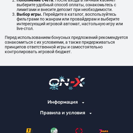
выберите удобный способ оплаты, ознакомьтесь с
лимитами и внесите депозит при необходимости.
Выбор игры.
Перейдите в каталог, воспользуйтесь
фильтрами по жанрам или провайдерам и выберите
интересующий игровой автомат, настольную игру или
live-стол.
Перед использованием бонусных предложений рекомендуется
ознакомиться с их условиями, а также придерживаться
принципов ответственной игры и самостоятельно
контролировать игровой бюджет.
Информация
Правила и условия
О нас
Программа лояльности
Джекпот
Правила и условия
Партнерам
Новости
Кешбэк