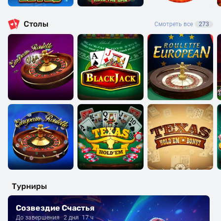
Столы
Смотреть все
273
Турниры
Созвездие Счастья
До завершения
2 дня 17 ч