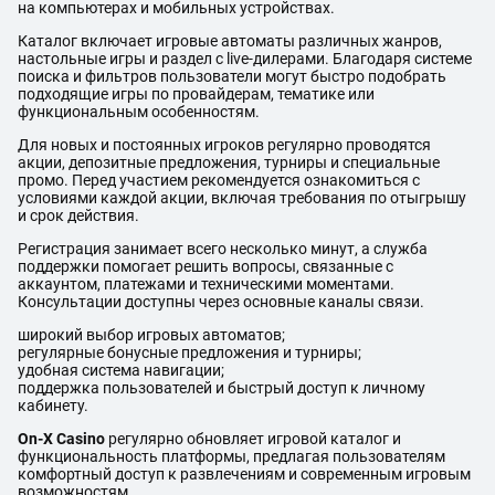
на компьютерах и мобильных устройствах.
Каталог включает игровые автоматы различных жанров,
настольные игры и раздел с live-дилерами. Благодаря системе
поиска и фильтров пользователи могут быстро подобрать
подходящие игры по провайдерам, тематике или
функциональным особенностям.
Для новых и постоянных игроков регулярно проводятся
акции, депозитные предложения, турниры и специальные
промо. Перед участием рекомендуется ознакомиться с
условиями каждой акции, включая требования по отыгрышу
и срок действия.
Регистрация занимает всего несколько минут, а служба
поддержки помогает решить вопросы, связанные с
аккаунтом, платежами и техническими моментами.
Консультации доступны через основные каналы связи.
широкий выбор игровых автоматов;
регулярные бонусные предложения и турниры;
удобная система навигации;
поддержка пользователей и быстрый доступ к личному
кабинету.
On-X Casino
регулярно обновляет игровой каталог и
функциональность платформы, предлагая пользователям
комфортный доступ к развлечениям и современным игровым
возможностям.