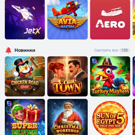
Новинки
Смотреть все
150