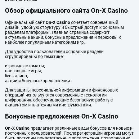
Обзор официального сайта On-X Casino
Официальный сайт
On-X Casino
сочетает современный
дизайн, удобную структуру и быстрый доступ к основным
разделам платформы. Главная страница содержит
актуальные акции, бонусные предложения и переходы к
наиболее популярным категориям игр.
Для удобства пользователей основные разделы
сгруппированы по тематике:
игровые автоматы;
настольные игры;
live-казино;
акции и бонусные предложения.
Для защиты персональной информации и финансовых
операций используются современные технологии
шифрования, обеспечивающие безопасную работу с
аккаунтом и платежными инструментами.
Бонусные предложения On-X Casino
On-X Casino
предлагает различные виды бонусов для новых и
постоянных пользователей. После регистрации игрокам могут
быть доступны приветственные предложения, позволяющие