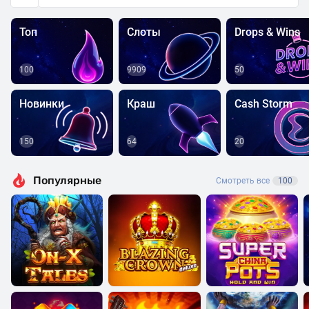
Топ
Слоты
Drops & Wins
100
9909
50
Новинки
Краш
Cash Storm
150
64
20
Популярные
Смотреть все
100