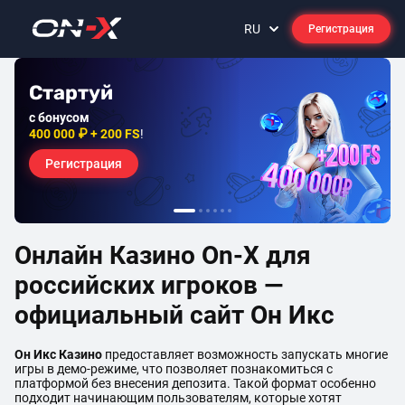
RU
Регистрация
Стартуй
с бонусом
400 000 ₽ + 200 FS
!
Регистрация
Онлайн Казино On-X для
российских игроков —
официальный сайт Он Икс
Он Икс Казино
предоставляет возможность запускать многие
игры в демо-режиме, что позволяет познакомиться с
платформой без внесения депозита. Такой формат особенно
подходит начинающим пользователям, которые хотят