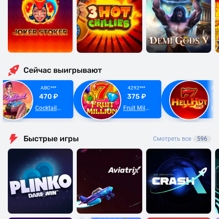
Сейчас выигрывают
ABC***
4292***
470
₽
375
₽
3
Cocktail Nights
Fruit Million
Быстрые игры
Cмотреть все
596