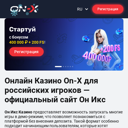
RU
Регистрация
Стартуй
с бонусом
400 000 ₽ + 200 FS
!
Регистрация
Онлайн Казино On-X для
российских игроков —
официальный сайт Он Икс
Он Икс Казино
предоставляет возможность запускать многие
игры в демо-режиме, что позволяет познакомиться с
платформой без внесения депозита. Такой формат особенно
подходит начинающим пользователям, которые хотят