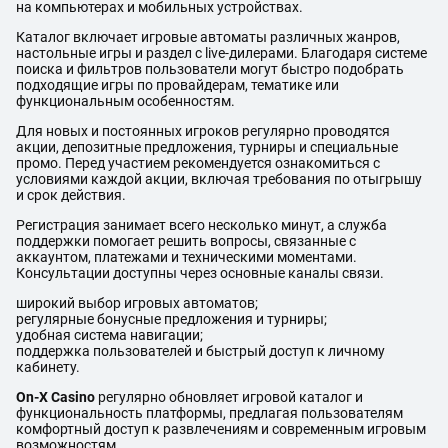
на компьютерах и мобильных устройствах.
Каталог включает игровые автоматы различных жанров,
настольные игры и раздел с live-дилерами. Благодаря системе
поиска и фильтров пользователи могут быстро подобрать
подходящие игры по провайдерам, тематике или
функциональным особенностям.
Для новых и постоянных игроков регулярно проводятся
акции, депозитные предложения, турниры и специальные
промо. Перед участием рекомендуется ознакомиться с
условиями каждой акции, включая требования по отыгрышу
и срок действия.
Регистрация занимает всего несколько минут, а служба
поддержки помогает решить вопросы, связанные с
аккаунтом, платежами и техническими моментами.
Консультации доступны через основные каналы связи.
широкий выбор игровых автоматов;
регулярные бонусные предложения и турниры;
удобная система навигации;
поддержка пользователей и быстрый доступ к личному
кабинету.
On-X Casino
регулярно обновляет игровой каталог и
функциональность платформы, предлагая пользователям
комфортный доступ к развлечениям и современным игровым
возможностям.