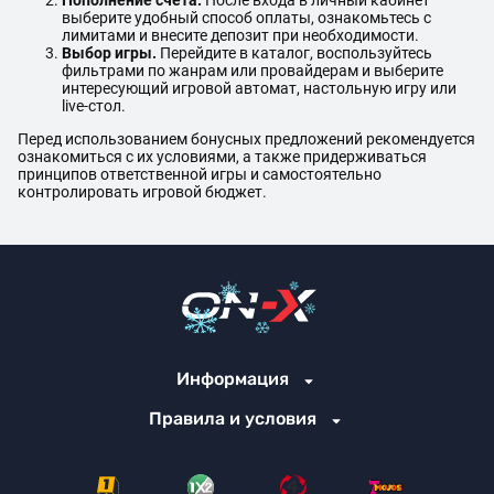
выберите удобный способ оплаты, ознакомьтесь с
лимитами и внесите депозит при необходимости.
Выбор игры.
Перейдите в каталог, воспользуйтесь
фильтрами по жанрам или провайдерам и выберите
интересующий игровой автомат, настольную игру или
live-стол.
Перед использованием бонусных предложений рекомендуется
ознакомиться с их условиями, а также придерживаться
принципов ответственной игры и самостоятельно
контролировать игровой бюджет.
Информация
Правила и условия
О нас
Программа лояльности
Джекпот
Правила и условия
Партнерам
Новости
Кешбэк