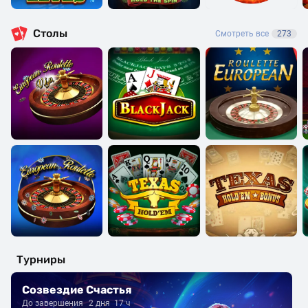
Столы
Смотреть все
273
Турниры
Созвездие Счастья
До завершения
2 дня 17 ч