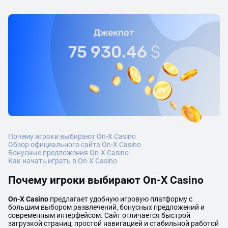
Джекпот
75 930.46
$
Почему игроки выбирают On-X Casino
Обзор официального сайта On-X Casino
Бонусные предложения On-X Casino
Как начать играть в On-X Casino
Почему игроки выбирают On-X Casino
On-X Casino
предлагает удобную игровую платформу с
большим выбором развлечений, бонусных предложений и
современным интерфейсом. Сайт отличается быстрой
загрузкой страниц, простой навигацией и стабильной работой