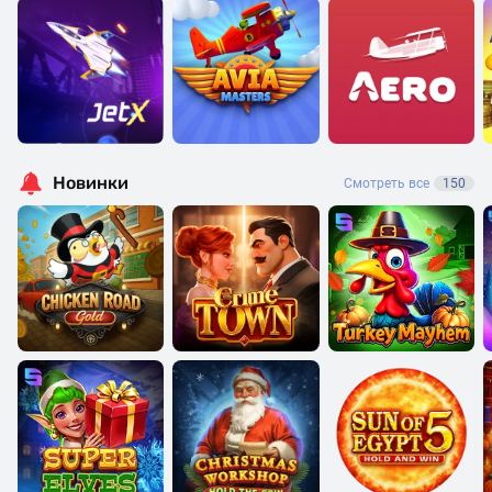
Новинки
Смотреть все
150