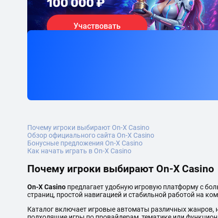
100 000
₽
Участвовать
Слоты
Лидеры
Почему игроки выбирают On-X Casino
Обзор официального сайта On-X Casino
Бонусные предложения On-X Casino
Как начать играть в On-X Casino
Почему игроки выбирают On-X Casino
On-X Casino
предлагает удобную игровую платформу с бол
страниц, простой навигацией и стабильной работой на ко
Каталог включает игровые автоматы различных жанров, на
подходящие игры по провайдерам, тематике или функцио