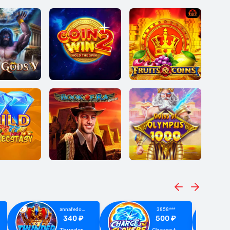
annafedos***
3858***
340
₽
500
₽