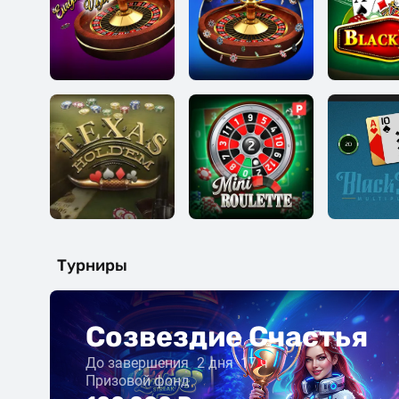
Турниры
Созвездие Счастья
До завершения
2 дня 17 ч
Призовой фонд