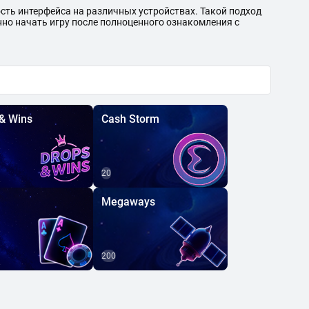
сть интерфейса на различных устройствах. Такой подход
о начать игру после полноценного ознакомления с
& Wins
Cash Storm
20
ы
Megaways
200