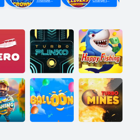
Thunder Crown
Charge the Clovers: Hit The Bonus