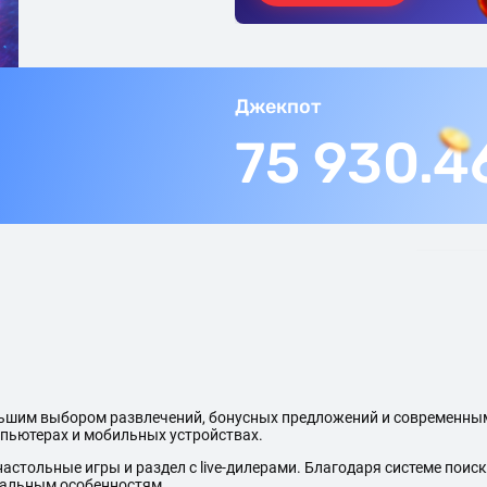
Джекпот
75 930.4
ьшим выбором развлечений, бонусных предложений и современным
мпьютерах и мобильных устройствах.
стольные игры и раздел с live-дилерами. Благодаря системе поис
нальным особенностям.