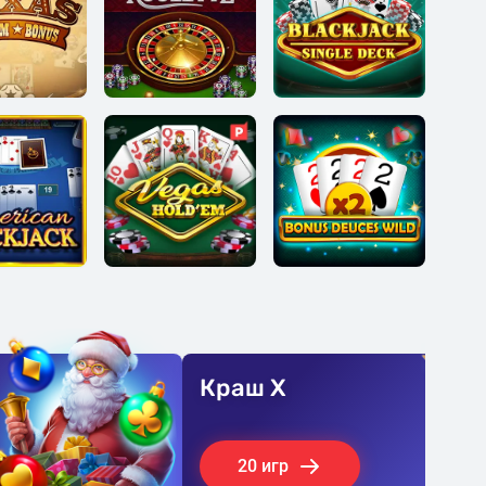
Краш Х
20 игр