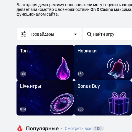
Благодаря демо-режиму пользователи могут оценить скоро
делает знакомство с возможностями
On X Casino
максимал
функционалом сайта.
Провайдеры
Топ
Новинки
100
150
Live игры
Bonus Buy
814
255
Популярные
•
Смотреть все
100