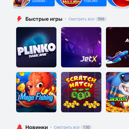
Cocktail Nights
Fruit Million
Быстрые игры
•
Cмотреть все
596
Новинки
•
Смотреть все
150