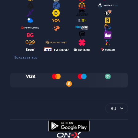
Политика конфиденциальности
Мобильное приложение
FAQ
Политика возврата
Ответственная игра
Борьба с отмыванием денег
Показать все
RU