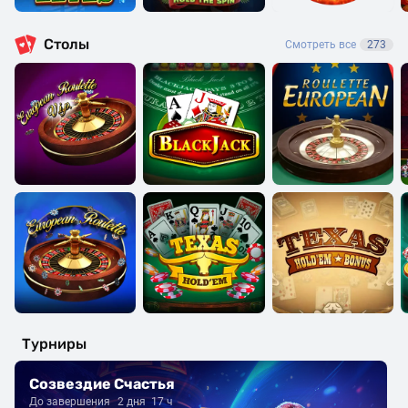
Столы
Смотреть все
273
Турниры
Созвездие Счастья
До завершения
2 дня 17 ч