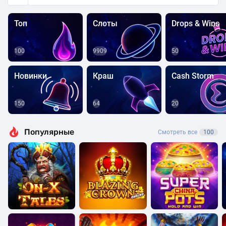
Топ
Слоты
Drops & Wins
100
9909
50
Новинки
Краш
Cash Storm
150
64
20
Популярные
Смотреть все
100