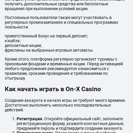
получить дополнительные средства или бесплатные
вращения при выполнении условий акции.
Постоянные пользователи также могут участвовать в
регулярных промокампаниях и специальных программах
лояльности.
приветственный бонус на первый депозит;
кэшбэк;
депозитные акции;
фриспины на выбранные игровые автоматы.
Кроме этого, платформа регулярно организует турниры с
призовыми фондами и временные акции. Перед активацией
любого предложения рекомендуется ознакомиться с
правилами, сроками проведения и требованиями по
отыгрышу.
Как начать играть в On-X Casino
Создание аккаунта и начало игры не требуют много времени.
Достаточно выполнить несколько последовательных
действий.
Регистрация.
Откройте официальный сайт, заполните
регистрационную форму, укажите контактные данные,
придумайте пароль и подтвердите создание аккаунта.
Пополнение счета.
После входа в личный кабинет