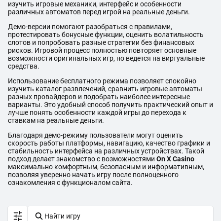
изучить игровые механики, интерфейс и особенности
различных автоматов перед игрой на реальные деньги.
Демо-версии помогают разобраться с правилами,
протестировать бонусные функции, оценить волатильность
слотов и попробовать разные стратегии без финансовых
рисков. Игровой процесс полностью повторяет основные
возможности оригинальных игр, но ведется на виртуальные
средства.
Использование бесплатного режима позволяет спокойно
изучить каталог развлечений, сравнить игровые автоматы
разных провайдеров и подобрать наиболее интересные
варианты. Это удобный способ получить практический опыт и
лучше понять особенности каждой игры до перехода к
ставкам на реальные деньги.
Благодаря демо-режиму пользователи могут оценить
скорость работы платформы, навигацию, качество графики и
стабильность интерфейса на различных устройствах. Такой
подход делает знакомство с возможностями
On X Casino
максимально комфортным, безопасным и информативным,
позволяя уверенно начать игру после полноценного
ознакомления с функционалом сайта.