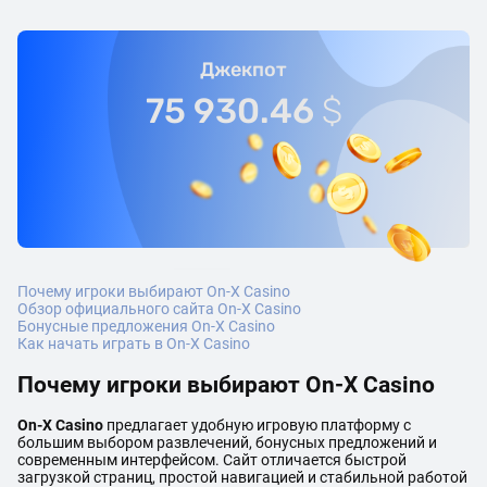
Джекпот
75 930.46
$
Почему игроки выбирают On-X Casino
Обзор официального сайта On-X Casino
Бонусные предложения On-X Casino
Как начать играть в On-X Casino
Почему игроки выбирают On-X Casino
On-X Casino
предлагает удобную игровую платформу с
большим выбором развлечений, бонусных предложений и
современным интерфейсом. Сайт отличается быстрой
загрузкой страниц, простой навигацией и стабильной работой