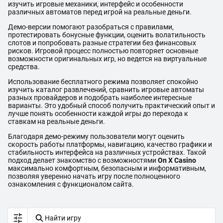
изучить игровые механики, интерфейс и особенности
различных автоматов перед игрой на реальные деньги.
Демо-версии помогают разобраться с правилами,
протестировать бонусные функции, оценить волатильность
слотов и попробовать разные стратегии без финансовых
рисков. Игровой процесс полностью повторяет основные
возможности оригинальных игр, но ведется на виртуальные
средства.
Использование бесплатного режима позволяет спокойно
изучить каталог развлечений, сравнить игровые автоматы
разных провайдеров и подобрать наиболее интересные
варианты. Это удобный способ получить практический опыт и
лучше понять особенности каждой игры до перехода к
ставкам на реальные деньги.
Благодаря демо-режиму пользователи могут оценить
скорость работы платформы, навигацию, качество графики и
стабильность интерфейса на различных устройствах. Такой
подход делает знакомство с возможностями
On X Casino
максимально комфортным, безопасным и информативным,
позволяя уверенно начать игру после полноценного
ознакомления с функционалом сайта.