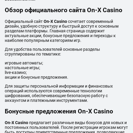
Обзор официального сайта On-X Casino
Официальный сайт
On-X Casino
сочетает современный
дизайн, удобную структуру и быстрый доступ к основным
разделам платформы. Главная страница содержит
актуальные акции, бонусные предложения и переходы к
наиболее популярным категориям игр.
Для удобства пользователей основные разделы
сгруппированы по тематике:
игровые автоматы;
настольные игры;
live-казино;
акции и бонусные предложения.
Для защиты персональной информации и финансовых
операций используются современные технологии
шифрования, обеспечивающие безопасную работу с
аккаунтом и платежными инструментами.
Бонусные предложения On-X Casino
On-X Casino
предлагает различные виды бонусов для новых и
постоянных пользователей. После регистрации игрокам могут
быть доступны приветственные предложения, позволяющие