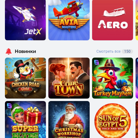
Новинки
Смотреть все
150