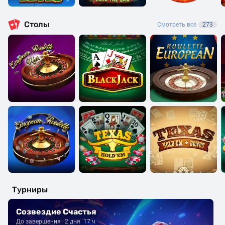
Столы
Смотреть все
273
Турниры
Созвездие Счастья
До завершения
2 дня 17 ч