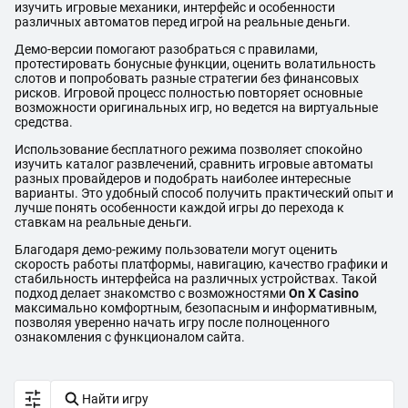
изучить игровые механики, интерфейс и особенности
различных автоматов перед игрой на реальные деньги.
Демо-версии помогают разобраться с правилами,
протестировать бонусные функции, оценить волатильность
слотов и попробовать разные стратегии без финансовых
рисков. Игровой процесс полностью повторяет основные
возможности оригинальных игр, но ведется на виртуальные
средства.
Использование бесплатного режима позволяет спокойно
изучить каталог развлечений, сравнить игровые автоматы
разных провайдеров и подобрать наиболее интересные
варианты. Это удобный способ получить практический опыт и
лучше понять особенности каждой игры до перехода к
ставкам на реальные деньги.
Благодаря демо-режиму пользователи могут оценить
скорость работы платформы, навигацию, качество графики и
стабильность интерфейса на различных устройствах. Такой
подход делает знакомство с возможностями
On X Casino
максимально комфортным, безопасным и информативным,
позволяя уверенно начать игру после полноценного
ознакомления с функционалом сайта.