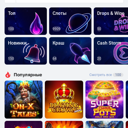
Топ
Слоты
Drops & Wins
100
9909
50
Новинки
Краш
Cash Storm
150
64
20
Популярные
Смотреть все
100