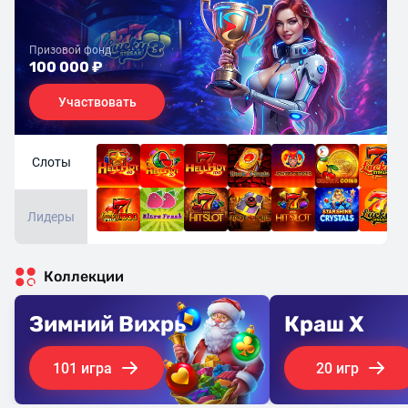
Призовой фонд
100 000
₽
Участвовать
Слоты
Лидеры
Коллекции
Зимний Вихрь
Краш Х
101 игра
20 игр