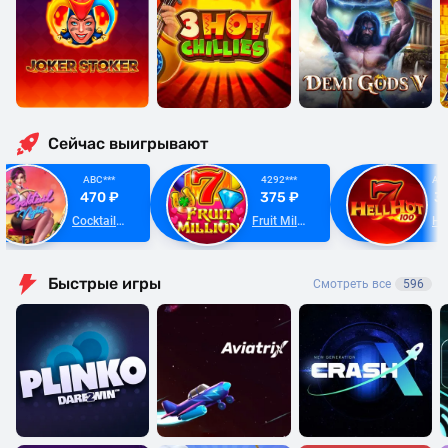
Сейчас выигрывают
ABC***
4292***
470
₽
375
₽
3
Cocktail Nights
Fruit Million
Быстрые игры
Cмотреть все
596