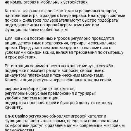
на компьютерах и мобильных устройствах.
Каталог включает игровые автоматы различных жанров,
настольные игры и раздел с live-дилерами. Благодаря системе
поиска и фильтров пользователи могут быстро подобрать
подходящие игры по провайдерам, тематике или
функциональным особенностям.
Для новых и постоянных игроков регулярно проводятся
акции, депозитные предложения, турниры и специальные
промо. Перед участием рекомендуется ознакомиться с
условиями каждой акции, включая требования по отыгрышу
и срок действия.
Регистрация занимает всего несколько минут, а служба
поддержки помогает решить вопросы, связанные с
аккаунтом, платежами и техническими моментами.
Консультации доступны через основные каналы связи.
широкий выбор игровых автоматов;
регулярные бонусные предложения и турниры;
удобная система навигации;
поддержка пользователей и быстрый доступ к личному
кабинету.
On-X Casino
регулярно обновляет игровой каталог и
функциональность платформы, предлагая пользователям
комфортный доступ к развлечениям и современным игровым
возможностям.