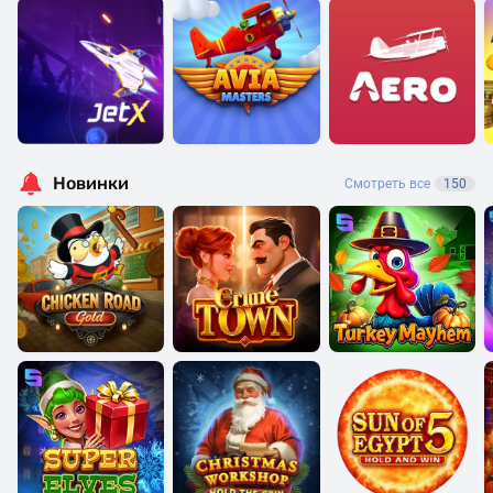
Новинки
Смотреть все
150