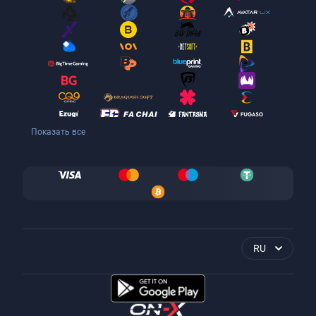
Политика конфиденциальности
Мобильное приложение
FAQ
Политика возврата
Ответственная игра
Борьба с отмыванием денег
Показать все
RU