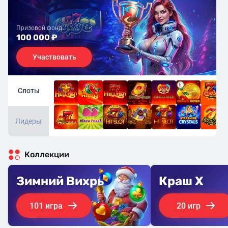
Призовой фонд
100 000
₽
Участвовать
Слоты
Лидеры
Коллекции
Зимний Вихрь
Краш Х
101 игра
20 игр