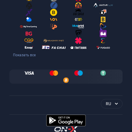
Политика конфиденциальности
Мобильное приложение
FAQ
Политика возврата
Ответственная игра
Борьба с отмыванием денег
Показать все
RU