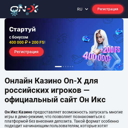
RU
Регистрация
Стартуй
с бонусом
400 000 ₽ + 200 FS
!
Регистрация
Онлайн Казино On-X для
российских игроков —
официальный сайт Он Икс
Он Икс Казино
предоставляет возможность запускать многие
игры в демо-режиме, что позволяет познакомиться с
платформой без внесения депозита. Такой формат особенно
подходит начинающим пользователям, которые хотят