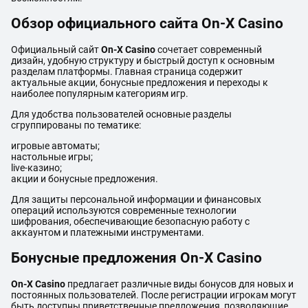
Обзор официального сайта On-X Casino
Официальный сайт
On-X Casino
сочетает современный
дизайн, удобную структуру и быстрый доступ к основным
разделам платформы. Главная страница содержит
актуальные акции, бонусные предложения и переходы к
наиболее популярным категориям игр.
Для удобства пользователей основные разделы
сгруппированы по тематике:
игровые автоматы;
настольные игры;
live-казино;
акции и бонусные предложения.
Для защиты персональной информации и финансовых
операций используются современные технологии
шифрования, обеспечивающие безопасную работу с
аккаунтом и платежными инструментами.
Бонусные предложения On-X Casino
On-X Casino
предлагает различные виды бонусов для новых и
постоянных пользователей. После регистрации игрокам могут
быть доступны приветственные предложения, позволяющие