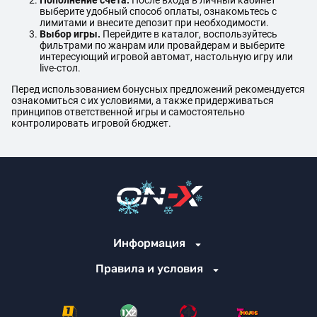
выберите удобный способ оплаты, ознакомьтесь с
лимитами и внесите депозит при необходимости.
Выбор игры.
Перейдите в каталог, воспользуйтесь
фильтрами по жанрам или провайдерам и выберите
интересующий игровой автомат, настольную игру или
live-стол.
Перед использованием бонусных предложений рекомендуется
ознакомиться с их условиями, а также придерживаться
принципов ответственной игры и самостоятельно
контролировать игровой бюджет.
Информация
Правила и условия
О нас
Программа лояльности
Джекпот
Правила и условия
Партнерам
Новости
Кешбэк