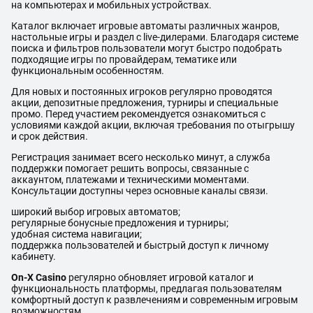
на компьютерах и мобильных устройствах.
Каталог включает игровые автоматы различных жанров,
настольные игры и раздел с live-дилерами. Благодаря системе
поиска и фильтров пользователи могут быстро подобрать
подходящие игры по провайдерам, тематике или
функциональным особенностям.
Для новых и постоянных игроков регулярно проводятся
акции, депозитные предложения, турниры и специальные
промо. Перед участием рекомендуется ознакомиться с
условиями каждой акции, включая требования по отыгрышу
и срок действия.
Регистрация занимает всего несколько минут, а служба
поддержки помогает решить вопросы, связанные с
аккаунтом, платежами и техническими моментами.
Консультации доступны через основные каналы связи.
широкий выбор игровых автоматов;
регулярные бонусные предложения и турниры;
удобная система навигации;
поддержка пользователей и быстрый доступ к личному
кабинету.
On-X Casino
регулярно обновляет игровой каталог и
функциональность платформы, предлагая пользователям
комфортный доступ к развлечениям и современным игровым
возможностям.