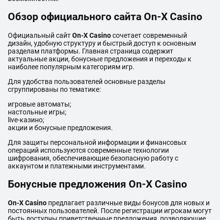
Обзор официального сайта On-X Casino
Официальный сайт
On-X Casino
сочетает современный
дизайн, удобную структуру и быстрый доступ к основным
разделам платформы. Главная страница содержит
актуальные акции, бонусные предложения и переходы к
наиболее популярным категориям игр.
Для удобства пользователей основные разделы
сгруппированы по тематике:
игровые автоматы;
настольные игры;
live-казино;
акции и бонусные предложения.
Для защиты персональной информации и финансовых
операций используются современные технологии
шифрования, обеспечивающие безопасную работу с
аккаунтом и платежными инструментами.
Бонусные предложения On-X Casino
On-X Casino
предлагает различные виды бонусов для новых и
постоянных пользователей. После регистрации игрокам могут
быть доступны приветственные предложения, позволяющие