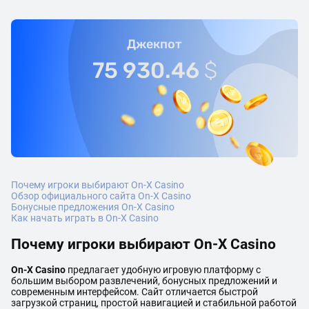
Джекпот
75 930.46
$
Почему игроки выбирают On-X Casino
Обзор официального сайта On-X Casino
Бонусные предложения On-X Casino
Как начать играть в On-X Casino
Почему игроки выбирают On-X Casino
On-X Casino
предлагает удобную игровую платформу с
большим выбором развлечений, бонусных предложений и
современным интерфейсом. Сайт отличается быстрой
загрузкой страниц, простой навигацией и стабильной работой