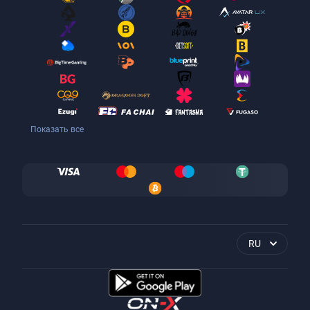
Политика конфиденциальности
Мобильное приложение
FAQ
Политика возврата
Ответственная игра
Борьба с отмыванием денег
Показать все
RU