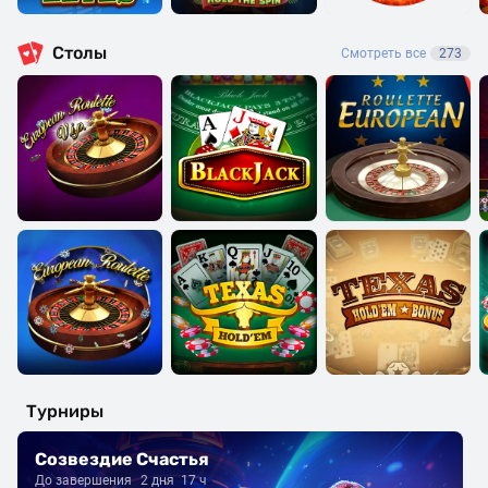
Столы
Смотреть все
273
Турниры
Созвездие Счастья
До завершения
2 дня 17 ч