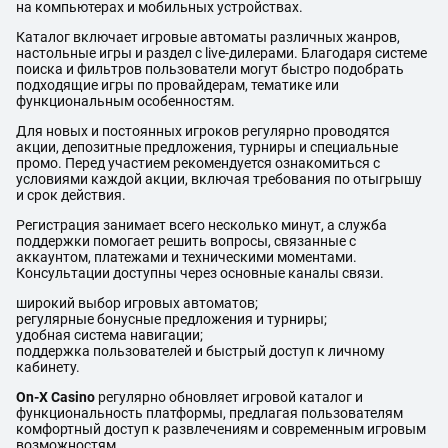
на компьютерах и мобильных устройствах.
Каталог включает игровые автоматы различных жанров,
настольные игры и раздел с live-дилерами. Благодаря системе
поиска и фильтров пользователи могут быстро подобрать
подходящие игры по провайдерам, тематике или
функциональным особенностям.
Для новых и постоянных игроков регулярно проводятся
акции, депозитные предложения, турниры и специальные
промо. Перед участием рекомендуется ознакомиться с
условиями каждой акции, включая требования по отыгрышу
и срок действия.
Регистрация занимает всего несколько минут, а служба
поддержки помогает решить вопросы, связанные с
аккаунтом, платежами и техническими моментами.
Консультации доступны через основные каналы связи.
широкий выбор игровых автоматов;
регулярные бонусные предложения и турниры;
удобная система навигации;
поддержка пользователей и быстрый доступ к личному
кабинету.
On-X Casino
регулярно обновляет игровой каталог и
функциональность платформы, предлагая пользователям
комфортный доступ к развлечениям и современным игровым
возможностям.