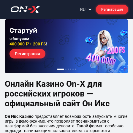
RU
Регистрация
Стартуй
с бонусом
400 000 ₽ + 200 FS
!
Регистрация
Онлайн Казино On-X для
российских игроков —
официальный сайт Он Икс
Он Икс Казино
предоставляет возможность запускать многие
игры в демо-режиме, что позволяет познакомиться с
платформой без внесения депозита. Такой формат особенно
подходит начинающим пользователям, которые хотят