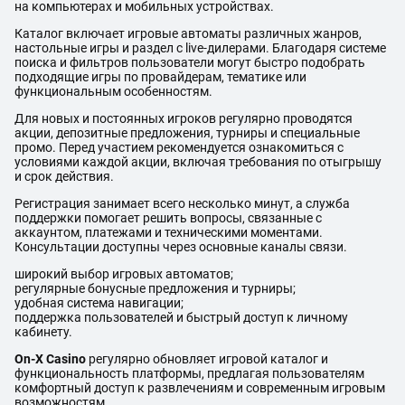
на компьютерах и мобильных устройствах.
Каталог включает игровые автоматы различных жанров,
настольные игры и раздел с live-дилерами. Благодаря системе
поиска и фильтров пользователи могут быстро подобрать
подходящие игры по провайдерам, тематике или
функциональным особенностям.
Для новых и постоянных игроков регулярно проводятся
акции, депозитные предложения, турниры и специальные
промо. Перед участием рекомендуется ознакомиться с
условиями каждой акции, включая требования по отыгрышу
и срок действия.
Регистрация занимает всего несколько минут, а служба
поддержки помогает решить вопросы, связанные с
аккаунтом, платежами и техническими моментами.
Консультации доступны через основные каналы связи.
широкий выбор игровых автоматов;
регулярные бонусные предложения и турниры;
удобная система навигации;
поддержка пользователей и быстрый доступ к личному
кабинету.
On-X Casino
регулярно обновляет игровой каталог и
функциональность платформы, предлагая пользователям
комфортный доступ к развлечениям и современным игровым
возможностям.