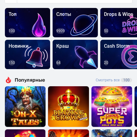
Топ
Слоты
Drops & Wins
100
9909
50
Новинки
Краш
Cash Storm
150
64
20
Популярные
Смотреть все
100