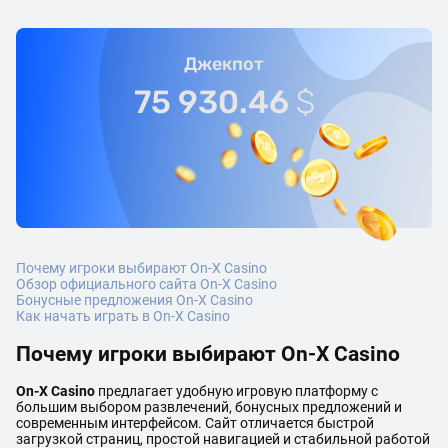
Джекпот
75 930.46
$
Почему игроки выбирают On-X Casino
Обзор официального сайта On-X Casino
Бонусные предложения On-X Casino
Как начать играть в On-X Casino
Почему игроки выбирают On-X Casino
On-X Casino
предлагает удобную игровую платформу с
большим выбором развлечений, бонусных предложений и
современным интерфейсом. Сайт отличается быстрой
загрузкой страниц, простой навигацией и стабильной работой