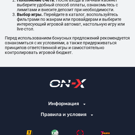
выберите удобный способ оплаты, ознакомьтесь с
лимитами и внесите депозит при необходимости.
Выбор игры.
Перейдите в каталог, воспользуйтесь
фильтрами по жанрам или провайдерам и выберите
интересующий игровой автомат, настольную игру или
live-стол.
Перед использованием бонусных предложений рекомендуется
ознакомиться с их условиями, а также придерживаться
принципов ответственной игры и самостоятельно
контролировать игровой бюджет.
Информация
Правила и условия
О нас
Программа лояльности
Джекпот
Правила и условия
Партнерам
Новости
Кешбэк