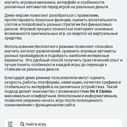
изучить игровые механики, интерфейс и особенности
различных автоматов перед игрой на реальные деньги.
Демо-версии помогают разобраться с правилами,
протестировать бонусные функции, оценить волатильность
слотов и попробовать разные стратегии без финансовых
рисков. Игровой процесс полностью повторяет основные
возможности оригинальных игр, но ведется на виртуальные
средства.
Использование бесплатного режима позволяет спокойно
изучить каталог развлечений, сравнить игровые автоматы
разных провайдеров и подобрать наиболее интересные
варианты. Это удобный способ получить практический опыт и
лучше понять особенности каждой игры до перехода к
ставкам на реальные деньги.
Благодаря демо-режиму пользователи могут оценить
скорость работы платформы, навигацию, качество графики и
стабильность интерфейса на различных устройствах. Такой
подход делает знакомство с возможностями
On X Casino
максимально комфортным, безопасным и информативным,
позволяя уверенно начать игру после полноценного
ознакомления с функционалом сайта.