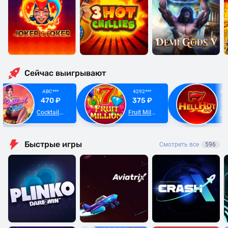
Сейчас выигрывают
ABC***
4292***
470
₽
375
₽
3
Cocktail Nights
Fruit Million
Быстрые игры
Cмотреть все
596