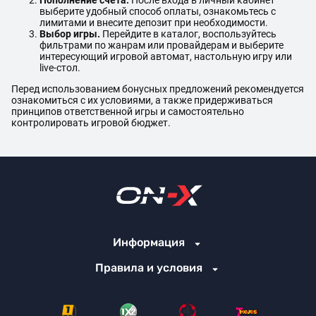
выберите удобный способ оплаты, ознакомьтесь с
лимитами и внесите депозит при необходимости.
Выбор игры.
Перейдите в каталог, воспользуйтесь
фильтрами по жанрам или провайдерам и выберите
интересующий игровой автомат, настольную игру или
live-стол.
Перед использованием бонусных предложений рекомендуется
ознакомиться с их условиями, а также придерживаться
принципов ответственной игры и самостоятельно
контролировать игровой бюджет.
Информация
Правила и условия
О нас
Программа лояльности
Джекпот
Правила и условия
Партнерам
Новости
Кешбэк