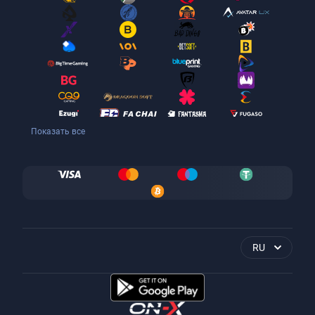
Политика конфиденциальности
Мобильное приложение
FAQ
Политика возврата
Ответственная игра
Борьба с отмыванием денег
Показать все
RU