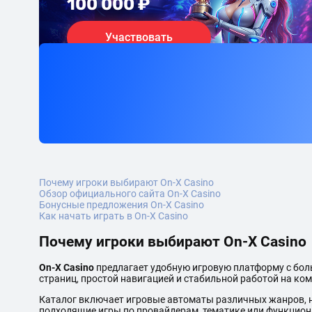
100 000
₽
Участвовать
Слоты
Лидеры
Почему игроки выбирают On-X Casino
Обзор официального сайта On-X Casino
Бонусные предложения On-X Casino
Как начать играть в On-X Casino
Почему игроки выбирают On-X Casino
On-X Casino
предлагает удобную игровую платформу с бол
страниц, простой навигацией и стабильной работой на ко
Каталог включает игровые автоматы различных жанров, на
подходящие игры по провайдерам, тематике или функцио