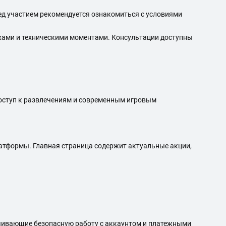
ед участием рекомендуется ознакомиться с условиями
ежами и техническими моментами. Консультации доступны
оступ к развлечениям и современным игровым
атформы. Главная страница содержит актуальные акции,
чивающие безопасную работу с аккаунтом и платежными