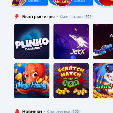
Cocktail Nights
Fruit Million
Быстрые игры
•
Cмотреть все
596
Новинки
•
Смотреть все
150