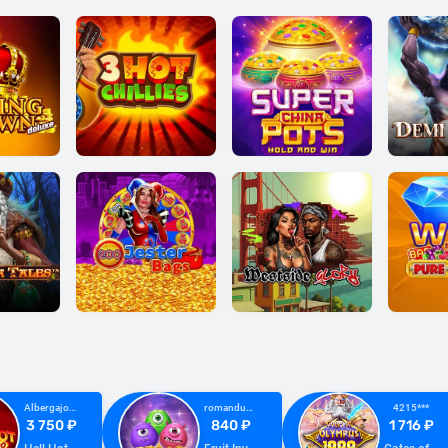
Albergajo***
romandubi***
4215***
3 750
₽
840
₽
1 716
₽