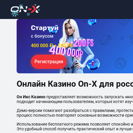
Стартуй
с бонусом
400 000 ₽ + 200 FS
!
Регистрация
Онлайн Казино On-X для рос
Он Икс Казино
предоставляет возможность запускать мног
подходит начинающим пользователям, которые хотят изуч
Демо-версии помогают разобраться с правилами, протест
процесс полностью повторяет основные возможности ориги
Использование бесплатного режима позволяет спокойно и
Это удобный способ получить практический опыт и лучше 