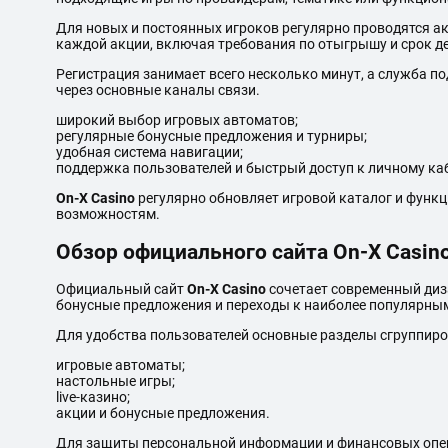
Для новых и постоянных игроков регулярно проводятся а
каждой акции, включая требования по отыгрышу и срок д
Регистрация занимает всего несколько минут, а служба 
через основные каналы связи.
широкий выбор игровых автоматов;
регулярные бонусные предложения и турниры;
удобная система навигации;
поддержка пользователей и быстрый доступ к личному ка
On-X Casino
регулярно обновляет игровой каталог и функ
возможностям.
Обзор официального сайта On-X Casin
Официальный сайт
On-X Casino
сочетает современный диз
бонусные предложения и переходы к наиболее популярным
Для удобства пользователей основные разделы сгруппиро
игровые автоматы;
настольные игры;
live-казино;
акции и бонусные предложения.
Для защиты персональной информации и финансовых опер