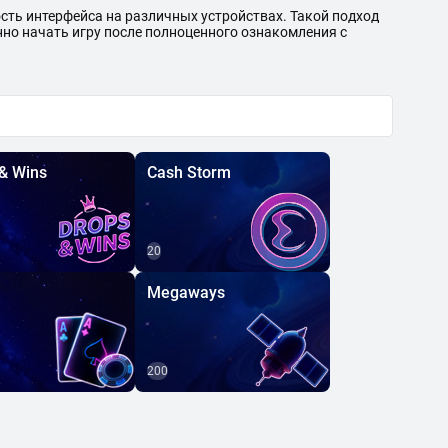
сть интерфейса на различных устройствах. Такой подход
о начать игру после полноценного ознакомления с
& Wins
Cash Storm
20
ы
Megaways
200