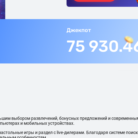
Джекпот
75 930.4
ьшим выбором развлечений, бонусных предложений и современным
мпьютерах и мобильных устройствах.
стольные игры и раздел с live-дилерами. Благодаря системе поис
нальным особенностям.