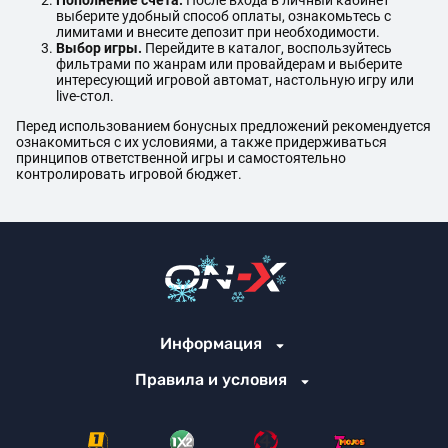
выберите удобный способ оплаты, ознакомьтесь с
лимитами и внесите депозит при необходимости.
Выбор игры.
Перейдите в каталог, воспользуйтесь
фильтрами по жанрам или провайдерам и выберите
интересующий игровой автомат, настольную игру или
live-стол.
Перед использованием бонусных предложений рекомендуется
ознакомиться с их условиями, а также придерживаться
принципов ответственной игры и самостоятельно
контролировать игровой бюджет.
Информация
Правила и условия
О нас
Программа лояльности
Джекпот
Правила и условия
Партнерам
Новости
Кешбэк