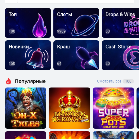
Топ
Слоты
Drops & Wins
100
9909
50
Новинки
Краш
Cash Storm
150
64
20
Популярные
Смотреть все
100