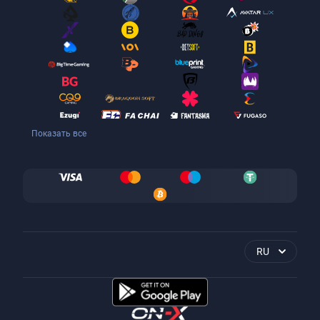
Политика конфиденциальности
Мобильное приложение
FAQ
Политика возврата
Ответственная игра
Борьба с отмыванием денег
Показать все
RU