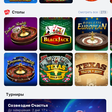
Столы
Смотреть все
273
Турниры
Созвездие Счастья
До завершения
2 дня 17 ч