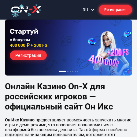
RU
Регистрация
Стартуй
с бонусом
400 000 ₽ + 200 FS
!
Регистрация
Онлайн Казино On-X для
российских игроков —
официальный сайт Он Икс
Он Икс Казино
предоставляет возможность запускать многие
игры в демо-режиме, что позволяет познакомиться с
платформой без внесения депозита. Такой формат особенно
подходит начинающим пользователям, которые хотят