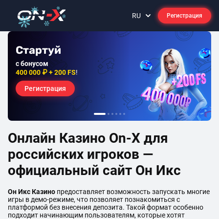
RU
Регистрация
Стартуй
с бонусом
400 000 ₽ + 200 FS
!
Регистрация
Онлайн Казино On-X для
российских игроков —
официальный сайт Он Икс
Он Икс Казино
предоставляет возможность запускать многие
игры в демо-режиме, что позволяет познакомиться с
платформой без внесения депозита. Такой формат особенно
подходит начинающим пользователям, которые хотят