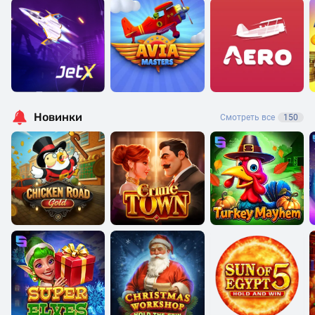
Новинки
Смотреть все
150