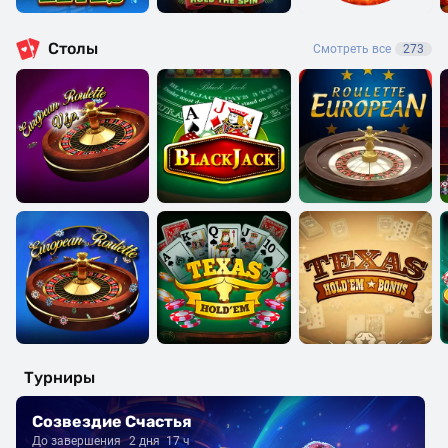
Столы
Смотреть все
273
Турниры
Созвездие Счастья
До завершения
2 дня 17 ч