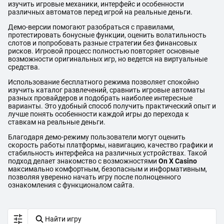
изучить игровые механики, интерфейс и особенности
различных автоматов перед игрой на реальные деньги.
Демо-версии помогают разобраться с правилами,
протестировать бонусные функции, оценить волатильность
слотов и попробовать разные стратегии без финансовых
рисков. Игровой процесс полностью повторяет основные
возможности оригинальных игр, но ведется на виртуальные
средства.
Использование бесплатного режима позволяет спокойно
изучить каталог развлечений, сравнить игровые автоматы
разных провайдеров и подобрать наиболее интересные
варианты. Это удобный способ получить практический опыт и
лучше понять особенности каждой игры до перехода к
ставкам на реальные деньги.
Благодаря демо-режиму пользователи могут оценить
скорость работы платформы, навигацию, качество графики и
стабильность интерфейса на различных устройствах. Такой
подход делает знакомство с возможностями
On X Casino
максимально комфортным, безопасным и информативным,
позволяя уверенно начать игру после полноценного
ознакомления с функционалом сайта.