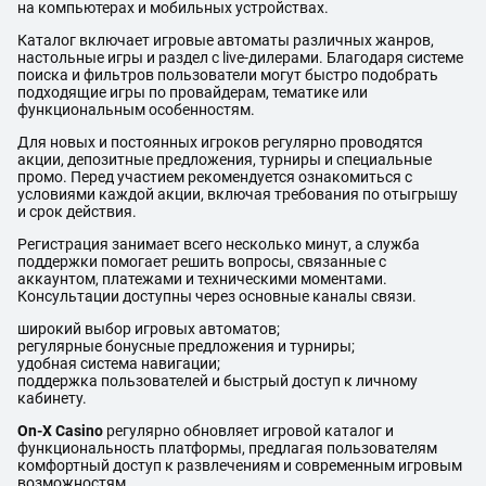
на компьютерах и мобильных устройствах.
Каталог включает игровые автоматы различных жанров,
настольные игры и раздел с live-дилерами. Благодаря системе
поиска и фильтров пользователи могут быстро подобрать
подходящие игры по провайдерам, тематике или
функциональным особенностям.
Для новых и постоянных игроков регулярно проводятся
акции, депозитные предложения, турниры и специальные
промо. Перед участием рекомендуется ознакомиться с
условиями каждой акции, включая требования по отыгрышу
и срок действия.
Регистрация занимает всего несколько минут, а служба
поддержки помогает решить вопросы, связанные с
аккаунтом, платежами и техническими моментами.
Консультации доступны через основные каналы связи.
широкий выбор игровых автоматов;
регулярные бонусные предложения и турниры;
удобная система навигации;
поддержка пользователей и быстрый доступ к личному
кабинету.
On-X Casino
регулярно обновляет игровой каталог и
функциональность платформы, предлагая пользователям
комфортный доступ к развлечениям и современным игровым
возможностям.