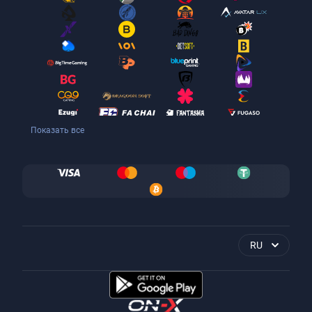
Политика конфиденциальности
Мобильное приложение
FAQ
Политика возврата
Ответственная игра
Борьба с отмыванием денег
Показать все
RU