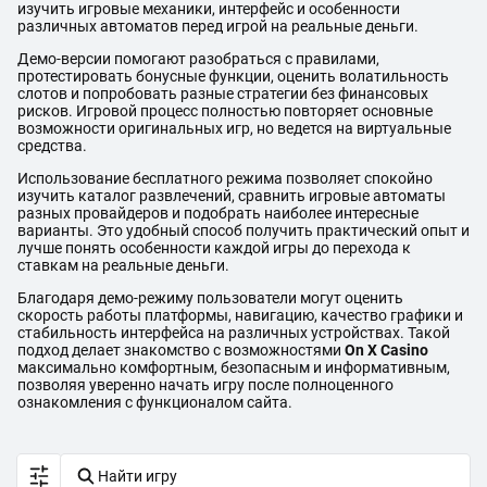
изучить игровые механики, интерфейс и особенности
различных автоматов перед игрой на реальные деньги.
Демо-версии помогают разобраться с правилами,
протестировать бонусные функции, оценить волатильность
слотов и попробовать разные стратегии без финансовых
рисков. Игровой процесс полностью повторяет основные
возможности оригинальных игр, но ведется на виртуальные
средства.
Использование бесплатного режима позволяет спокойно
изучить каталог развлечений, сравнить игровые автоматы
разных провайдеров и подобрать наиболее интересные
варианты. Это удобный способ получить практический опыт и
лучше понять особенности каждой игры до перехода к
ставкам на реальные деньги.
Благодаря демо-режиму пользователи могут оценить
скорость работы платформы, навигацию, качество графики и
стабильность интерфейса на различных устройствах. Такой
подход делает знакомство с возможностями
On X Casino
максимально комфортным, безопасным и информативным,
позволяя уверенно начать игру после полноценного
ознакомления с функционалом сайта.