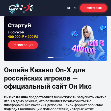
RU
Регистрация
Стартуй
с бонусом
400 000 ₽ + 200 FS
!
Регистрация
Онлайн Казино On-X для
российских игроков —
официальный сайт Он Икс
Он Икс Казино
предоставляет возможность запускать многие
игры в демо-режиме, что позволяет познакомиться с
платформой без внесения депозита. Такой формат особенно
подходит начинающим пользователям, которые хотят