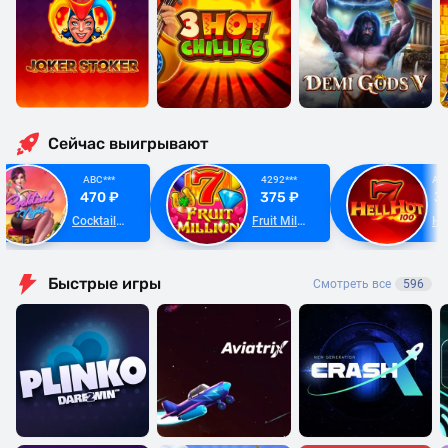
Сейчас выигрывают
ABC***
4292***
470
₽
375
₽
3
Cocktail Nights
Fruit Million
Быстрые игры
Cмотреть все
596