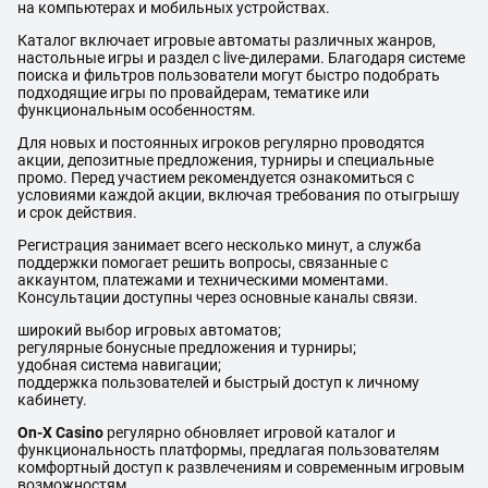
на компьютерах и мобильных устройствах.
Каталог включает игровые автоматы различных жанров,
настольные игры и раздел с live-дилерами. Благодаря системе
поиска и фильтров пользователи могут быстро подобрать
подходящие игры по провайдерам, тематике или
функциональным особенностям.
Для новых и постоянных игроков регулярно проводятся
акции, депозитные предложения, турниры и специальные
промо. Перед участием рекомендуется ознакомиться с
условиями каждой акции, включая требования по отыгрышу
и срок действия.
Регистрация занимает всего несколько минут, а служба
поддержки помогает решить вопросы, связанные с
аккаунтом, платежами и техническими моментами.
Консультации доступны через основные каналы связи.
широкий выбор игровых автоматов;
регулярные бонусные предложения и турниры;
удобная система навигации;
поддержка пользователей и быстрый доступ к личному
кабинету.
On-X Casino
регулярно обновляет игровой каталог и
функциональность платформы, предлагая пользователям
комфортный доступ к развлечениям и современным игровым
возможностям.