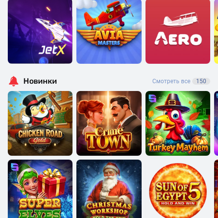
Новинки
Смотреть все
150