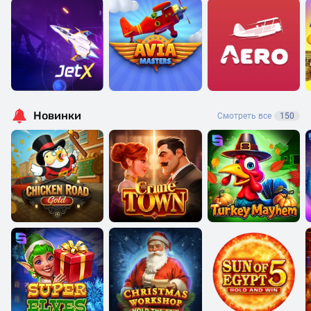
Новинки
Смотреть все
150