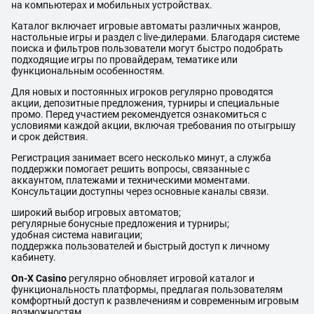
на компьютерах и мобильных устройствах.
Каталог включает игровые автоматы различных жанров,
настольные игры и раздел с live-дилерами. Благодаря системе
поиска и фильтров пользователи могут быстро подобрать
подходящие игры по провайдерам, тематике или
функциональным особенностям.
Для новых и постоянных игроков регулярно проводятся
акции, депозитные предложения, турниры и специальные
промо. Перед участием рекомендуется ознакомиться с
условиями каждой акции, включая требования по отыгрышу
и срок действия.
Регистрация занимает всего несколько минут, а служба
поддержки помогает решить вопросы, связанные с
аккаунтом, платежами и техническими моментами.
Консультации доступны через основные каналы связи.
широкий выбор игровых автоматов;
регулярные бонусные предложения и турниры;
удобная система навигации;
поддержка пользователей и быстрый доступ к личному
кабинету.
On-X Casino
регулярно обновляет игровой каталог и
функциональность платформы, предлагая пользователям
комфортный доступ к развлечениям и современным игровым
возможностям.