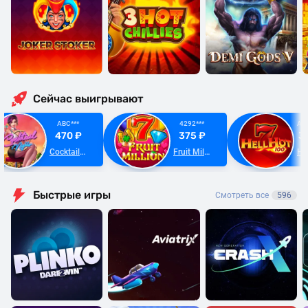
Сейчас выигрывают
ABC***
4292***
470
₽
375
₽
3
Cocktail Nights
Fruit Million
Быстрые игры
Cмотреть все
596