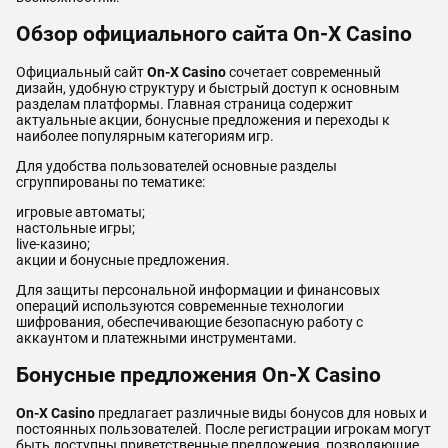
Обзор официального сайта On-X Casino
Официальный сайт
On-X Casino
сочетает современный
дизайн, удобную структуру и быстрый доступ к основным
разделам платформы. Главная страница содержит
актуальные акции, бонусные предложения и переходы к
наиболее популярным категориям игр.
Для удобства пользователей основные разделы
сгруппированы по тематике:
игровые автоматы;
настольные игры;
live-казино;
акции и бонусные предложения.
Для защиты персональной информации и финансовых
операций используются современные технологии
шифрования, обеспечивающие безопасную работу с
аккаунтом и платежными инструментами.
Бонусные предложения On-X Casino
On-X Casino
предлагает различные виды бонусов для новых и
постоянных пользователей. После регистрации игрокам могут
быть доступны приветственные предложения, позволяющие