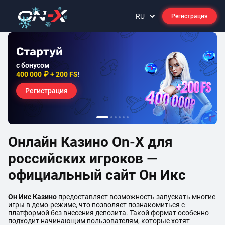
RU
Регистрация
Стартуй
с бонусом
400 000 ₽ + 200 FS
!
Регистрация
Онлайн Казино On-X для
российских игроков —
официальный сайт Он Икс
Он Икс Казино
предоставляет возможность запускать многие
игры в демо-режиме, что позволяет познакомиться с
платформой без внесения депозита. Такой формат особенно
подходит начинающим пользователям, которые хотят