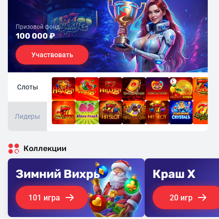
Призовой фонд
100 000
₽
Участвовать
Слоты
Лидеры
Коллекции
Зимний Вихрь
Краш Х
101 игра
20 игр