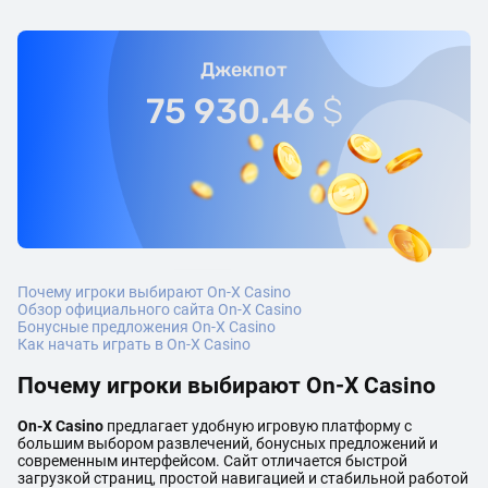
Джекпот
75 930.46
$
Почему игроки выбирают On-X Casino
Обзор официального сайта On-X Casino
Бонусные предложения On-X Casino
Как начать играть в On-X Casino
Почему игроки выбирают On-X Casino
On-X Casino
предлагает удобную игровую платформу с
большим выбором развлечений, бонусных предложений и
современным интерфейсом. Сайт отличается быстрой
загрузкой страниц, простой навигацией и стабильной работой