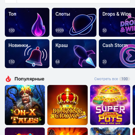
Топ
Слоты
Drops & Wins
100
9909
50
Новинки
Краш
Cash Storm
150
64
20
Популярные
Смотреть все
100