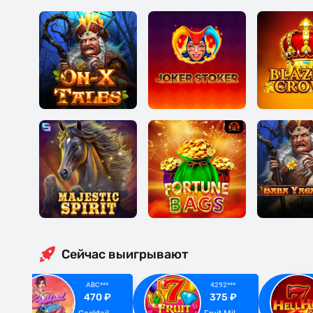
Сейчас выигрывают
ABC***
4292***
470
₽
375
₽