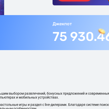
Джекпот
75 930.4
ьшим выбором развлечений, бонусных предложений и современным
мпьютерах и мобильных устройствах.
стольные игры и раздел с live-дилерами. Благодаря системе поис
нальным особенностям.