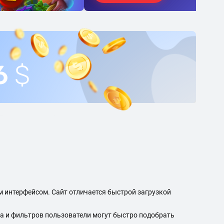
6
$
 интерфейсом. Сайт отличается быстрой загрузкой
ка и фильтров пользователи могут быстро подобрать