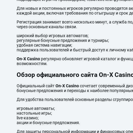
Для новых и постоянных игроков регулярно проводятся а
каждой акции, включая требования по отыгрышу и срок д
Регистрация занимает всего несколько минут, а служба 
через основные каналы связи.
широкий выбор игровых автоматов;
регулярные бонусные предложения и турниры;
удобная система навигации;
поддержка пользователей и быстрый доступ к личному ка
On-X Casino
регулярно обновляет игровой каталог и функ
возможностям.
Обзор официального сайта On-X Casin
Официальный сайт
On-X Casino
сочетает современный диз
бонусные предложения и переходы к наиболее популярным
Для удобства пользователей основные разделы сгруппиро
игровые автоматы;
настольные игры;
live-казино;
акции и бонусные предложения.
Для защиты персональной информации и финансовых опер