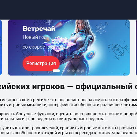
Встречай
Новый год
со скоростью света!
Регистрация
сийских игроков — официальный 
ие игры в демо-режиме, что позволяет познакомиться с платформо
ить игровые механики, интерфейс и особенности различных автома
ировать бонусные функции, оценить волатильность слотов и попро
нальных игр, но ведется на виртуальные средства.
зучить каталог развлечений, сравнить игровые автоматы разных 
понять особенности каждой игры до перехода к ставкам на реальн