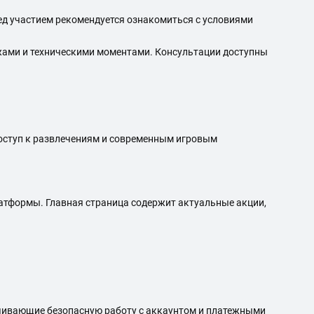
ед участием рекомендуется ознакомиться с условиями
ежами и техническими моментами. Консультации доступны
оступ к развлечениям и современным игровым
атформы. Главная страница содержит актуальные акции,
чивающие безопасную работу с аккаунтом и платежными