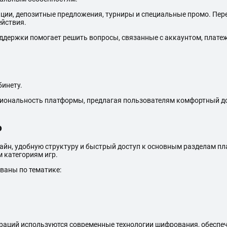
кции, депозитные предложения, турниры и специальные промо. Пер
ействия.
поддержки помогает решить вопросы, связанные с аккаунтом, плат
бинету.
циональность платформы, предлагая пользователям комфортный д
o
айн, удобную структуру и быстрый доступ к основным разделам пл
 категориям игр.
ваны по тематике:
аций используются современные технологии шифрования, обеспе