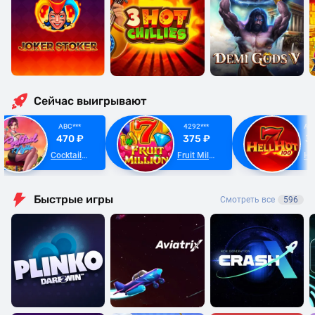
Сейчас выигрывают
ABC***
4292***
470
₽
375
₽
3
Cocktail Nights
Fruit Million
Быстрые игры
Cмотреть все
596