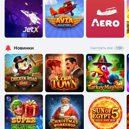
Новинки
Смотреть все
150