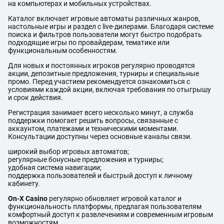
на компьютерах и мобильных устройствах.
Каталог включает игровые автоматы различных жанров,
настольные игры и раздел с live-дилерами. Благодаря системе
поиска и фильтров пользователи могут быстро подобрать
подходящие игры по провайдерам, тематике или
функциональным особенностям.
Для новых и постоянных игроков регулярно проводятся
акции, депозитные предложения, турниры и специальные
промо. Перед участием рекомендуется ознакомиться с
условиями каждой акции, включая требования по отыгрышу
и срок действия.
Регистрация занимает всего несколько минут, а служба
поддержки помогает решить вопросы, связанные с
аккаунтом, платежами и техническими моментами.
Консультации доступны через основные каналы связи.
широкий выбор игровых автоматов;
регулярные бонусные предложения и турниры;
удобная система навигации;
поддержка пользователей и быстрый доступ к личному
кабинету.
On-X Casino
регулярно обновляет игровой каталог и
функциональность платформы, предлагая пользователям
комфортный доступ к развлечениям и современным игровым
возможностям.