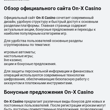
Обзор официального сайта On-X Casino
Официальный сайт
On-X Casino
сочетает современный
дизайн, удобную структуру и быстрый доступ к основным
разделам платформы. Главная страница содержит
актуальные акции, бонусные предложения и переходы к
наиболее популярным категориям игр.
Для удобства пользователей основные разделы
сгруппированы по тематике:
игровые автоматы;
настольные игры;
live-казино;
акции и бонусные предложения.
Для защиты персональной информации и финансовых
операций используются современные технологии
шифрования, обеспечивающие безопасную работу с
аккаунтом и платежными инструментами.
Бонусные предложения On-X Casino
On-X Casino
предлагает различные виды бонусов для новых и
постоянных пользователей. После регистрации игрокам могут
быть доступны приветственные предложения, позволяющие