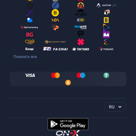
Политика конфиденциальности
Мобильное приложение
FAQ
Политика возврата
Ответственная игра
Борьба с отмыванием денег
Показать все
RU