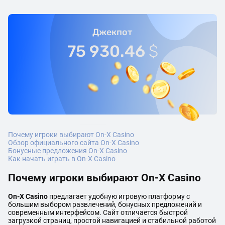
Джекпот
75 930.46
$
Почему игроки выбирают On-X Casino
Обзор официального сайта On-X Casino
Бонусные предложения On-X Casino
Как начать играть в On-X Casino
Почему игроки выбирают On-X Casino
On-X Casino
предлагает удобную игровую платформу с
большим выбором развлечений, бонусных предложений и
современным интерфейсом. Сайт отличается быстрой
загрузкой страниц, простой навигацией и стабильной работой