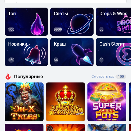
Топ
Слоты
Drops & Wins
100
9909
50
Новинки
Краш
Cash Storm
150
64
20
Популярные
Смотреть все
100