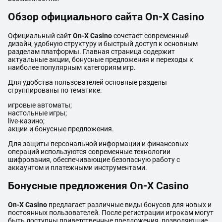
Обзор официального сайта On-X Casino
Официальный сайт
On-X Casino
сочетает современный
дизайн, удобную структуру и быстрый доступ к основным
разделам платформы. Главная страница содержит
актуальные акции, бонусные предложения и переходы к
наиболее популярным категориям игр.
Для удобства пользователей основные разделы
сгруппированы по тематике:
игровые автоматы;
настольные игры;
live-казино;
акции и бонусные предложения.
Для защиты персональной информации и финансовых
операций используются современные технологии
шифрования, обеспечивающие безопасную работу с
аккаунтом и платежными инструментами.
Бонусные предложения On-X Casino
On-X Casino
предлагает различные виды бонусов для новых и
постоянных пользователей. После регистрации игрокам могут
быть доступны приветственные предложения, позволяющие