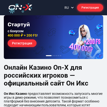
RU
Регистрация
Стартуй
с бонусом
400 000 ₽ + 200 FS
!
Регистрация
Онлайн Казино On-X для
российских игроков —
официальный сайт Он Икс
Он Икс Казино
предоставляет возможность запускать многие
игры в демо-режиме, что позволяет познакомиться с
платформой без внесения депозита. Такой формат особенно
подходит начинающим пользователям, которые хотят