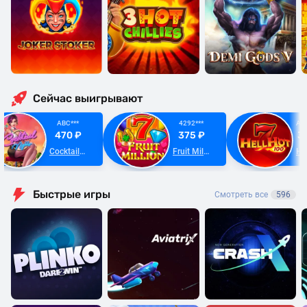
Сейчас выигрывают
ABC***
4292***
470
₽
375
₽
3
Cocktail Nights
Fruit Million
Быстрые игры
Cмотреть все
596