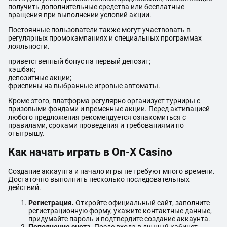
получить дополнительные средства или бесплатные
вращения при выполнении условий акции.
Постоянные пользователи также могут участвовать в
регулярных промокампаниях и специальных программах
лояльности.
приветственный бонус на первый депозит;
кэшбэк;
депозитные акции;
фриспины на выбранные игровые автоматы.
Кроме этого, платформа регулярно организует турниры с
призовыми фондами и временные акции. Перед активацией
любого предложения рекомендуется ознакомиться с
правилами, сроками проведения и требованиями по
отыгрышу.
Как начать играть в On-X Casino
Создание аккаунта и начало игры не требуют много времени.
Достаточно выполнить несколько последовательных
действий.
Регистрация.
Откройте официальный сайт, заполните
регистрационную форму, укажите контактные данные,
придумайте пароль и подтвердите создание аккаунта.
Пополнение счета.
После входа в личный кабинет