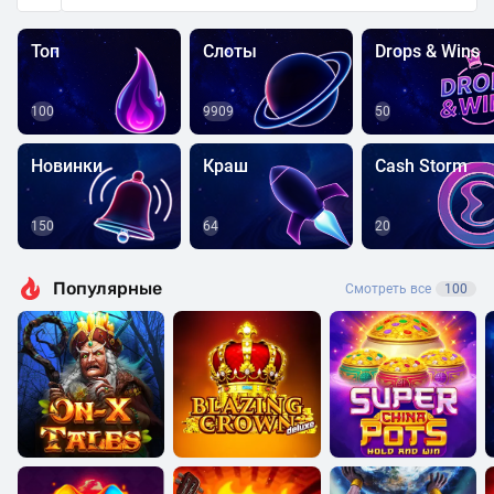
Топ
Слоты
Drops & Wins
100
9909
50
Новинки
Краш
Cash Storm
150
64
20
Популярные
Смотреть все
100