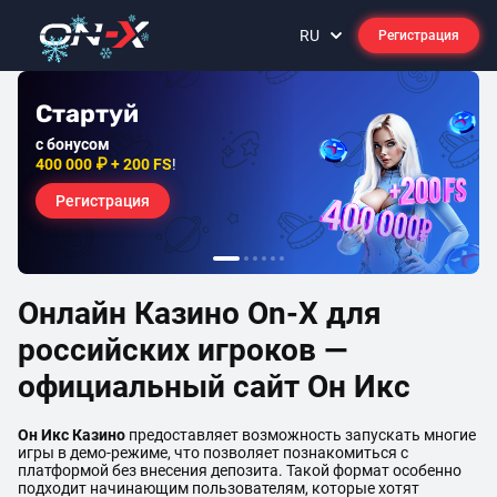
RU
Регистрация
Стартуй
с бонусом
400 000 ₽ + 200 FS
!
Регистрация
Онлайн Казино On-X для
российских игроков —
официальный сайт Он Икс
Он Икс Казино
предоставляет возможность запускать многие
игры в демо-режиме, что позволяет познакомиться с
платформой без внесения депозита. Такой формат особенно
подходит начинающим пользователям, которые хотят