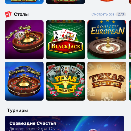
Столы
Смотреть все
273
Турниры
Созвездие Счастья
До завершения
2 дня 17 ч