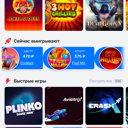
Сейчас выигрывают
ABC***
4292***
470
₽
375
₽
3
Cocktail Nights
Fruit Million
Быстрые игры
Cмотреть все
596