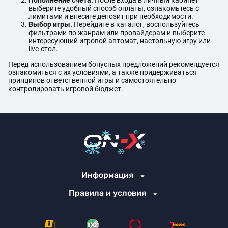
выберите удобный способ оплаты, ознакомьтесь с
лимитами и внесите депозит при необходимости.
Выбор игры.
Перейдите в каталог, воспользуйтесь
фильтрами по жанрам или провайдерам и выберите
интересующий игровой автомат, настольную игру или
live-стол.
Перед использованием бонусных предложений рекомендуется
ознакомиться с их условиями, а также придерживаться
принципов ответственной игры и самостоятельно
контролировать игровой бюджет.
Информация
Правила и условия
О нас
Программа лояльности
Джекпот
Правила и условия
Партнерам
Новости
Кешбэк