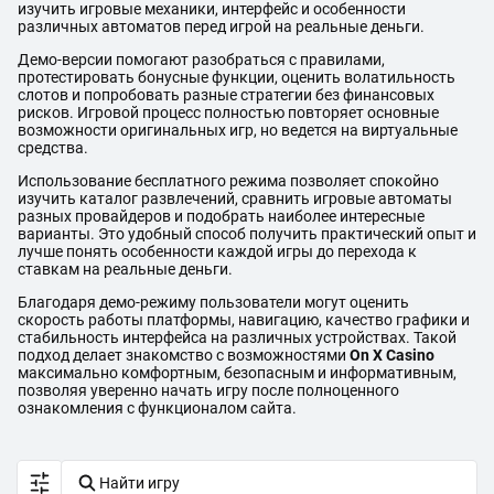
изучить игровые механики, интерфейс и особенности
различных автоматов перед игрой на реальные деньги.
Демо-версии помогают разобраться с правилами,
протестировать бонусные функции, оценить волатильность
слотов и попробовать разные стратегии без финансовых
рисков. Игровой процесс полностью повторяет основные
возможности оригинальных игр, но ведется на виртуальные
средства.
Использование бесплатного режима позволяет спокойно
изучить каталог развлечений, сравнить игровые автоматы
разных провайдеров и подобрать наиболее интересные
варианты. Это удобный способ получить практический опыт и
лучше понять особенности каждой игры до перехода к
ставкам на реальные деньги.
Благодаря демо-режиму пользователи могут оценить
скорость работы платформы, навигацию, качество графики и
стабильность интерфейса на различных устройствах. Такой
подход делает знакомство с возможностями
On X Casino
максимально комфортным, безопасным и информативным,
позволяя уверенно начать игру после полноценного
ознакомления с функционалом сайта.