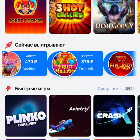
Сейчас выигрывают
ABC***
4292***
470
₽
375
₽
3
Cocktail Nights
Fruit Million
Быстрые игры
Cмотреть все
596