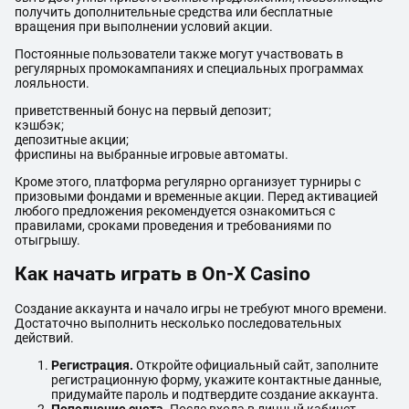
получить дополнительные средства или бесплатные
вращения при выполнении условий акции.
Постоянные пользователи также могут участвовать в
регулярных промокампаниях и специальных программах
лояльности.
приветственный бонус на первый депозит;
кэшбэк;
депозитные акции;
фриспины на выбранные игровые автоматы.
Кроме этого, платформа регулярно организует турниры с
призовыми фондами и временные акции. Перед активацией
любого предложения рекомендуется ознакомиться с
правилами, сроками проведения и требованиями по
отыгрышу.
Как начать играть в On-X Casino
Создание аккаунта и начало игры не требуют много времени.
Достаточно выполнить несколько последовательных
действий.
Регистрация.
Откройте официальный сайт, заполните
регистрационную форму, укажите контактные данные,
придумайте пароль и подтвердите создание аккаунта.
Пополнение счета.
После входа в личный кабинет