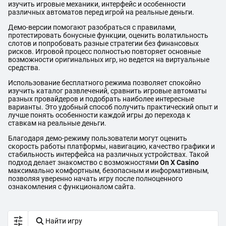
изучить игровые механики, интерфейс и особенности
различных автоматов перед игрой на реальные деньги.
Демо-версии помогают разобраться с правилами,
протестировать бонусные функции, оценить волатильность
слотов и попробовать разные стратегии без финансовых
рисков. Игровой процесс полностью повторяет основные
возможности оригинальных игр, но ведется на виртуальные
средства.
Использование бесплатного режима позволяет спокойно
изучить каталог развлечений, сравнить игровые автоматы
разных провайдеров и подобрать наиболее интересные
варианты. Это удобный способ получить практический опыт и
лучше понять особенности каждой игры до перехода к
ставкам на реальные деньги.
Благодаря демо-режиму пользователи могут оценить
скорость работы платформы, навигацию, качество графики и
стабильность интерфейса на различных устройствах. Такой
подход делает знакомство с возможностями
On X Casino
максимально комфортным, безопасным и информативным,
позволяя уверенно начать игру после полноценного
ознакомления с функционалом сайта.