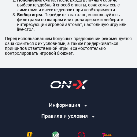
выберите удобный способ оплаты, ознакомьтесь с
лимитами и внесите депозит при необходимости.
Выбор игры.
Перейдите в каталог, воспользуйтесь
фильтрами по жанрам или провайдерам и выберите
интересующий игровой автомат, настольную игру или
live-стол.
Перед использованием бонусных предложений рекомендуется
ознакомиться с их условиями, а также придерживаться
принципов ответственной игры и самостоятельно
контролировать игровой бюджет.
Информация
Правила и условия
О нас
Программа лояльности
Джекпот
Правила и условия
Партнерам
Новости
Кешбэк