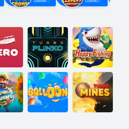
Thunder Crown
Charge the Clovers: Hit The Bonus