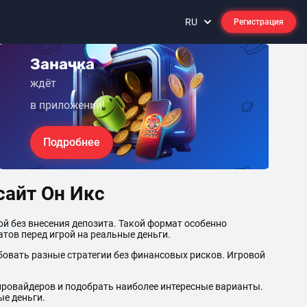
RU
Регистрация
Заначка
ждёт
в приложении!
Подробнее
сайт Он Икс
й без внесения депозита. Такой формат особенно
тов перед игрой на реальные деньги.
бовать разные стратегии без финансовых рисков. Игровой
провайдеров и подобрать наиболее интересные варианты.
ые деньги.