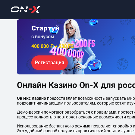
Стартуй
с бонусом
400 000 ₽ + 200 FS
!
Регистрация
Онлайн Казино On-X для рос
Он Икс Казино
предоставляет возможность запускать мног
подходит начинающим пользователям, которые хотят изуч
Демо-версии помогают разобраться с правилами, протест
процесс полностью повторяет основные возможности ориги
Использование бесплатного режима позволяет спокойно и
Это удобный способ получить практический опыт и лучше 