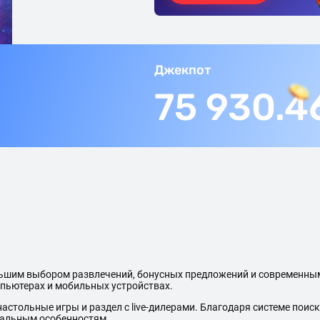
Джекпот
75 930.4
ьшим выбором развлечений, бонусных предложений и современным
мпьютерах и мобильных устройствах.
стольные игры и раздел с live-дилерами. Благодаря системе поис
нальным особенностям.