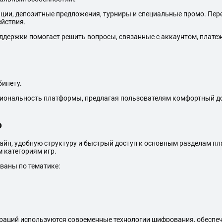
кции, депозитные предложения, турниры и специальные промо. Пер
ействия.
поддержки помогает решить вопросы, связанные с аккаунтом, плат
бинету.
циональность платформы, предлагая пользователям комфортный д
o
айн, удобную структуру и быстрый доступ к основным разделам пл
 категориям игр.
ваны по тематике:
аций используются современные технологии шифрования, обеспе