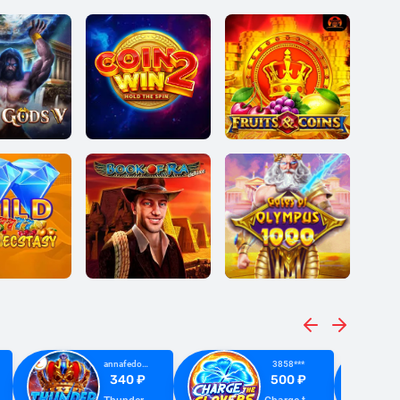
annafedos***
3858***
340
₽
500
₽