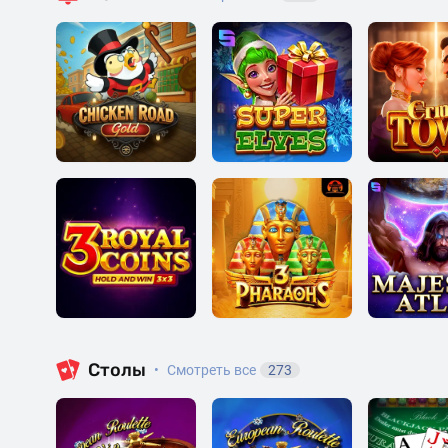
Столы
•
Смотреть все
273