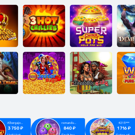
Albergajo***
romandubi***
4215***
3 750
₽
840
₽
1 716
₽