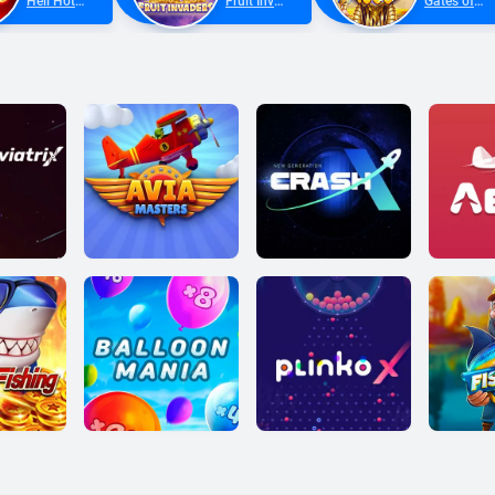
Hell Hot 100
Fruit Invaders
Gates of Olympus 1000