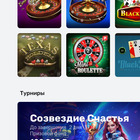
Турниры
Созвездие Счастья
До завершения
2 дня 17 ч
Призовой фонд