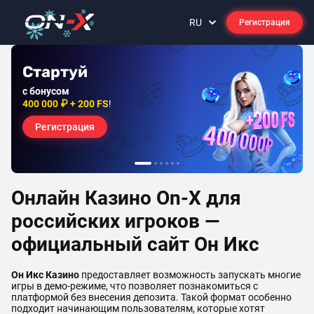
RU
Регистрация
Стартуй
с бонусом
400 000 ₽ + 200 FS
!
Регистрация
Онлайн Казино On-X для
российских игроков —
официальный сайт Он Икс
Он Икс Казино
предоставляет возможность запускать многие
игры в демо-режиме, что позволяет познакомиться с
платформой без внесения депозита. Такой формат особенно
подходит начинающим пользователям, которые хотят