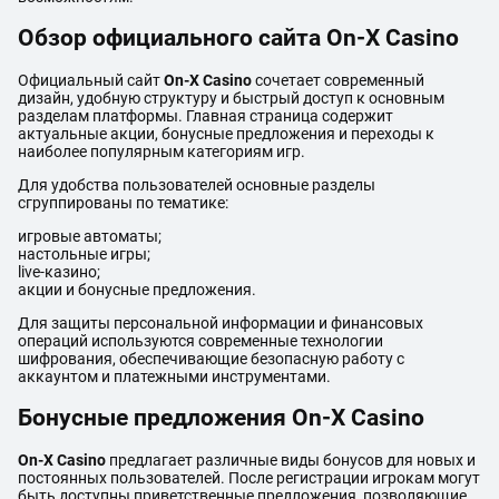
Обзор официального сайта On-X Casino
Официальный сайт
On-X Casino
сочетает современный
дизайн, удобную структуру и быстрый доступ к основным
разделам платформы. Главная страница содержит
актуальные акции, бонусные предложения и переходы к
наиболее популярным категориям игр.
Для удобства пользователей основные разделы
сгруппированы по тематике:
игровые автоматы;
настольные игры;
live-казино;
акции и бонусные предложения.
Для защиты персональной информации и финансовых
операций используются современные технологии
шифрования, обеспечивающие безопасную работу с
аккаунтом и платежными инструментами.
Бонусные предложения On-X Casino
On-X Casino
предлагает различные виды бонусов для новых и
постоянных пользователей. После регистрации игрокам могут
быть доступны приветственные предложения, позволяющие