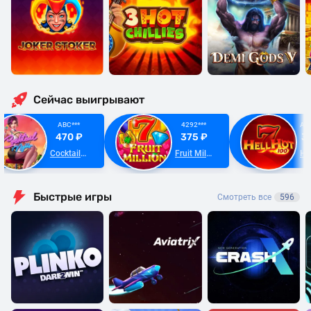
Сейчас выигрывают
ABC***
4292***
470
₽
375
₽
3
Cocktail Nights
Fruit Million
Быстрые игры
Cмотреть все
596