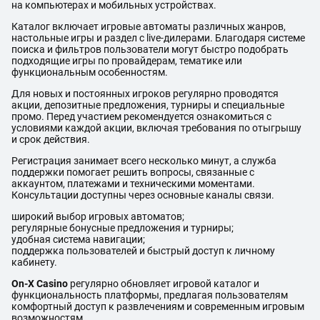
на компьютерах и мобильных устройствах.
Каталог включает игровые автоматы различных жанров,
настольные игры и раздел с live-дилерами. Благодаря системе
поиска и фильтров пользователи могут быстро подобрать
подходящие игры по провайдерам, тематике или
функциональным особенностям.
Для новых и постоянных игроков регулярно проводятся
акции, депозитные предложения, турниры и специальные
промо. Перед участием рекомендуется ознакомиться с
условиями каждой акции, включая требования по отыгрышу
и срок действия.
Регистрация занимает всего несколько минут, а служба
поддержки помогает решить вопросы, связанные с
аккаунтом, платежами и техническими моментами.
Консультации доступны через основные каналы связи.
широкий выбор игровых автоматов;
регулярные бонусные предложения и турниры;
удобная система навигации;
поддержка пользователей и быстрый доступ к личному
кабинету.
On-X Casino
регулярно обновляет игровой каталог и
функциональность платформы, предлагая пользователям
комфортный доступ к развлечениям и современным игровым
возможностям.