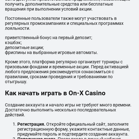
получить дополнительные средства или бесплатные
вращения при выполнении условий акции.
Постоянные пользователи также могут участвовать в
регулярных промокампаниях и специальных программах
лояльности.
приветственный бонус на первый депозит;
кэшбэк;
депозитные акции;
фриспины на выбранные игровые автоматы.
Кроме этого, платформа регулярно организует турниры с
призовыми фондами и временные акции. Перед активацией
любого предложения рекомендуется ознакомиться с
правилами, сроками проведения и требованиями по
отыгрышу.
Как начать играть в On-X Casino
Создание аккаунта и начало игры не требуют много времени.
Достаточно выполнить несколько последовательных
действий.
Регистрация.
Откройте официальный сайт, заполните
регистрационную форму, укажите контактные данные,
придумайте пароль и подтвердите создание аккаунта.
Пополнение счета.
После входа в личный кабинет