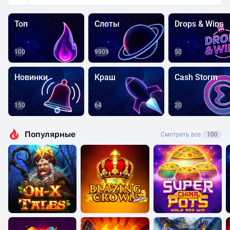
Топ
Слоты
Drops & Wins
100
9909
50
Новинки
Краш
Cash Storm
150
64
20
Популярные
Смотреть все
100